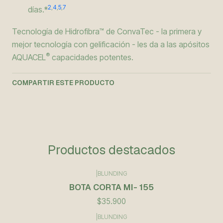
2
,
4
,
5
,
7
días.*
Tecnología de Hidrofibra™ de ConvaTec - la primera y
mejor tecnología con gelificación - les da a las apósitos
®
AQUACEL
capacidades potentes.
COMPARTIR ESTE PRODUCTO
Productos destacados
|
BLUNDING
BOTA CORTA MI- 155
$35.900
|
BLUNDING