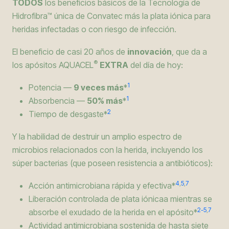
TODOS
los beneficios básicos de la Tecnología de
Hidrofibra™ única de Convatec más la plata iónica para
heridas infectadas o con riesgo de infección.
El beneficio de casi 20 años de
innovación
, que da a
®
los apósitos AQUACEL
EXTRA
del día de hoy:
1
Potencia —
9 veces más
*
1
Absorbencia —
50% más
*
2
Tiempo de desgaste*
Y la habilidad de destruir un amplio espectro de
microbios relacionados con la herida, incluyendo los
súper bacterias (que poseen resistencia a antibióticos):
4
,
5
,
7
Acción antimicrobiana rápida y efectiva*
Liberación controlada de plata iónicaa mientras se
2-5
,
7
absorbe el exudado de la herida en el apósito*
Actividad antimicrobiana sostenida de hasta siete