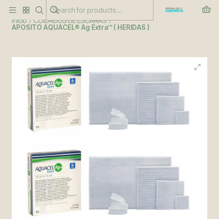
Este es el texto del slide
Leer más
Inicio
CUIDADOS DE ESCARAS
APOSITO AQUACEL® Ag Extra™ ( HERIDAS )