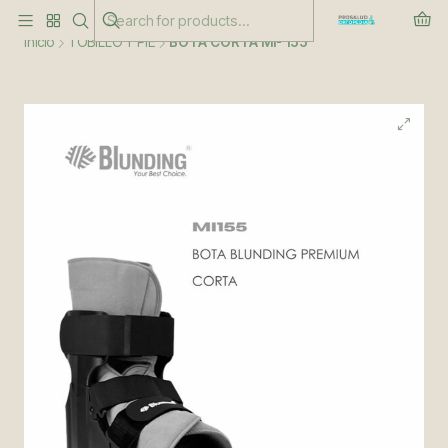
Este es el texto del slide
Leer más
Inicio
TOBILLO Y PIE
BOTA CORTA MI- 155