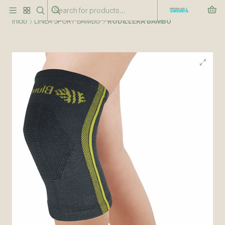
Este es el texto del slide
Leer más
Inicio
LÍNEA SPORT BAMBÚ
RODILLERA BAMBÚ