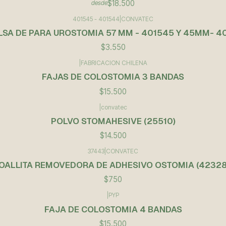
$18.500
desde
401545 - 401544
|
CONVATEC
LSA DE PARA UROSTOMIA 57 MM - 401545 Y 45MM- 4
$3.550
|
FABRICACION CHILENA
FAJAS DE COLOSTOMIA 3 BANDAS
$15.500
|
convatec
POLVO STOMAHESIVE (25510)
$14.500
37443
|
CONVATEC
OALLITA REMOVEDORA DE ADHESIVO OSTOMIA (42328
$750
|
PYP
FAJA DE COLOSTOMIA 4 BANDAS
$15.500