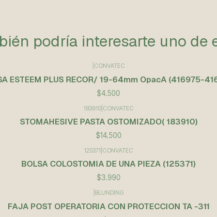
ién podría interesarte uno de 
|
CONVATEC
A ESTEEM PLUS RECOR/ 19-64mm OpacA (416975-41
$4.500
183910
|
CONVATEC
STOMAHESIVE PASTA OSTOMIZADO( 183910)
$14.500
125371
|
CONVATEC
BOLSA COLOSTOMIA DE UNA PIEZA (125371)
$3.990
|
BLUNDING
FAJA POST OPERATORIA CON PROTECCION TA -311