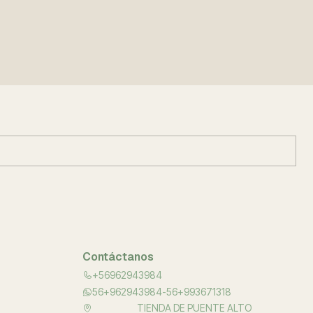
Contáctanos
+56962943984
56+962943984-56+993671318
TIENDA DE PUENTE ALTO