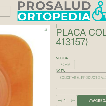
Este es el texto del slide
Leer más
|
PLACA COL
413157)
MEDIDA
70MM
NOTA
AGREG
Cantidad