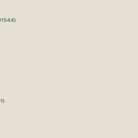
01544)
1)