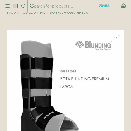
Este es el texto del slide
Leer más
Inicio
TOBILLO Y PIE
BOTA LARGA MI-150