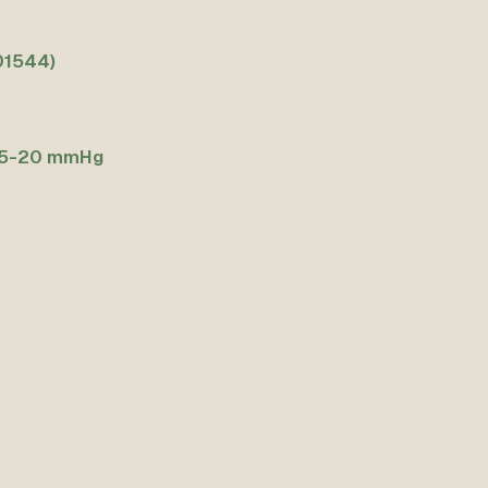
01544)
15-20 mmHg