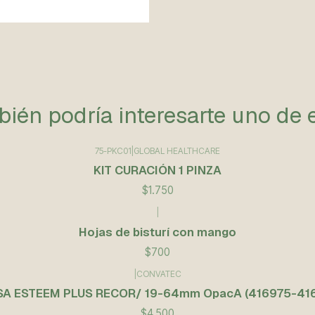
ién podría interesarte uno de 
75-PKC01
|
GLOBAL HEALTHCARE
KIT CURACIÓN 1 PINZA
$1.750
|
Hojas de bisturí con mango
$700
|
CONVATEC
A ESTEEM PLUS RECOR/ 19-64mm OpacA (416975-41
$4.500