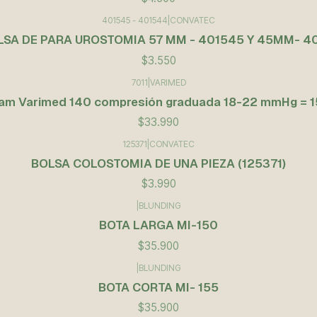
401545 - 401544
|
CONVATEC
LSA DE PARA UROSTOMIA 57 MM - 401545 Y 45MM- 4
$3.550
7011
|
VARIMED
am Varimed 140 compresión graduada 18-22 mmHg = 
$33.990
125371
|
CONVATEC
BOLSA COLOSTOMIA DE UNA PIEZA (125371)
$3.990
|
BLUNDING
BOTA LARGA MI-150
$35.900
|
BLUNDING
BOTA CORTA MI- 155
$35.900