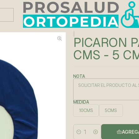
Este es el texto del slide
Leer más
MS - 5 CMS
|
PICARON P
CMS - 5 C
NOTA
MEDIDA
10CMS
5CMS
AGREG
Cantidad