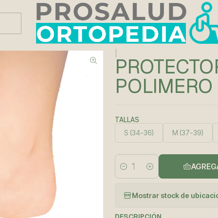
Este es el texto del slide
Leer más
|
PROTECTO
POLIMERO
TALLAS
S (34-36)
M (37-39)
AGREG
Cantidad
Mostrar stock de ubicac
DESCRIPCIÓN