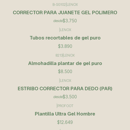
B-SG102
|
LENOX
CORRECTOR PARA JUANETE GEL POLIMERO
$3.750
desde
|
LENOX
Tubos recortables de gel puro
$3.890
8213
|
LENOX
Almohadilla plantar de gel puro
$8.500
|
LENOX
ESTRIBO CORRECTOR PARA DEDO (PAR)
$3.500
desde
|
PROFOOT
Plantilla Ultra Gel Hombre
$12.649