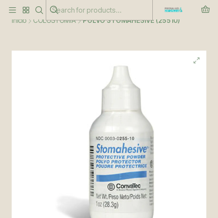
Este es el texto del slide
Leer más
Inicio
COLOSTOMIA
POLVO STOMAHESIVE (25510)