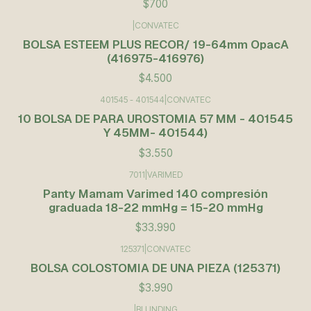
$700
|
CONVATEC
BOLSA ESTEEM PLUS RECOR/ 19-64mm OpacA
(416975-416976)
$4.500
401545 - 401544
|
CONVATEC
10 BOLSA DE PARA UROSTOMIA 57 MM - 401545
Y 45MM- 401544)
$3.550
7011
|
VARIMED
Panty Mamam Varimed 140 compresión
graduada 18-22 mmHg = 15-20 mmHg
$33.990
125371
|
CONVATEC
BOLSA COLOSTOMIA DE UNA PIEZA (125371)
$3.990
|
BLUNDING