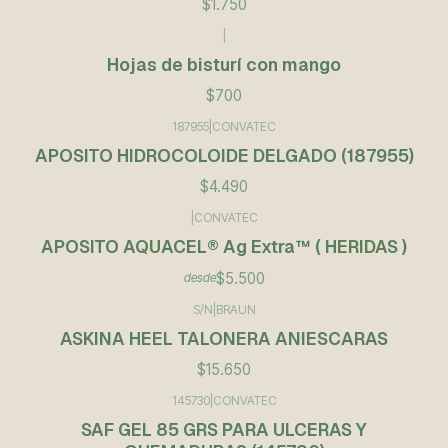
$1.750
|
Hojas de bisturí con mango
$700
187955
|
CONVATEC
APOSITO HIDROCOLOIDE DELGADO (187955)
$4.490
|
CONVATEC
APOSITO AQUACEL® Ag Extra™ ( HERIDAS )
$5.500
desde
S/N
|
BRAUN
No disponible
ASKINA HEEL TALONERA ANIESCARAS
$15.650
145730
|
CONVATEC
SAF GEL 85 GRS PARA ULCERAS Y