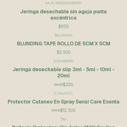
AAJECR60
|
GRANBERRY
Jeringa desechable sin aguja punta
excéntrica
$850
|
BLUNDING
BLUNDING TAPE ROLLO DE 5CM X 5CM
$9.500
|
CRANBERRY
Jeringa desechable slip 3ml - 5ml - 10ml -
20ml
$200
desde
|
CONVATEC
Protector Cutaneo En Spray Sensi Care Esenta
$12.500
desde
|
3M