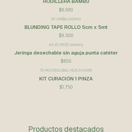
RODILLERA BAMBÚ
$6.590
BT-03R
|
BLUNDING
BLUNDING TAPE ROLLO 5cm x 5mt
$9.500
AAJECR61
|
Cranberry
Jeringa desechable sin aguja punta catéter
$850
75-PKC01
|
GLOBAL HEALTHCARE
KIT CURACIÓN 1 PINZA
$1.750
Productos destacados