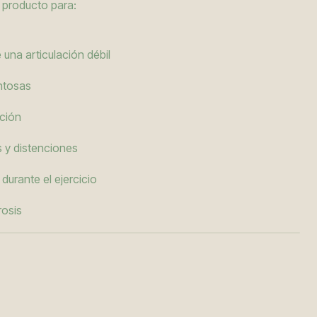
 producto para:
una articulación débil
ntosas
ación
 y distenciones
 durante el ejercicio
rosis