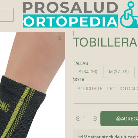
Este es el texto del slide
Leer más
|
TOBILLER
TALLAS
S (34-36)
M (37-39)
NOTA
AGREG
Cantidad
Mostrar stock de ubicac