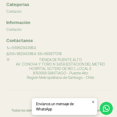
Categorías
Contacto
Información
Contacto
Contáctanos
+56962943984
56+962943984-56+993671318
TIENDA DE PUENTE ALTO
AV. CONCHA Y TORO N 3459 (ESTACION DEL METRO
HOSPITAL SOTERO DE RIO ), LOCAL 5
8150000 SANTIAGO - Puente Alto
Región Metropolitana de Santiago - Chile
Envíanos un mensaje de
2026 PROSALUD ORTOPEDIA.
WhatsApp
Todos los derechos reservados.
Desarrollado por Jumpseller
.