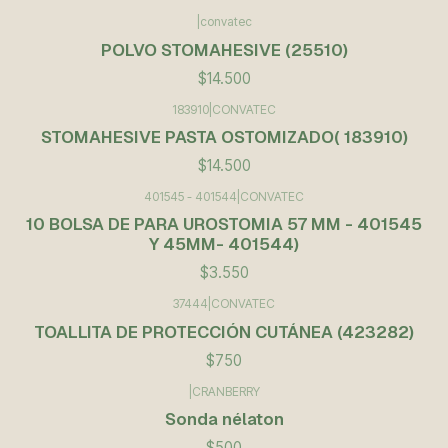
|
convatec
POLVO STOMAHESIVE (25510)
$14.500
183910
|
CONVATEC
STOMAHESIVE PASTA OSTOMIZADO( 183910)
$14.500
401545 - 401544
|
CONVATEC
10 BOLSA DE PARA UROSTOMIA 57 MM - 401545
Y 45MM- 401544)
$3.550
37444
|
CONVATEC
TOALLITA DE PROTECCIÓN CUTÁNEA (423282)
$750
|
CRANBERRY
Sonda nélaton
$500