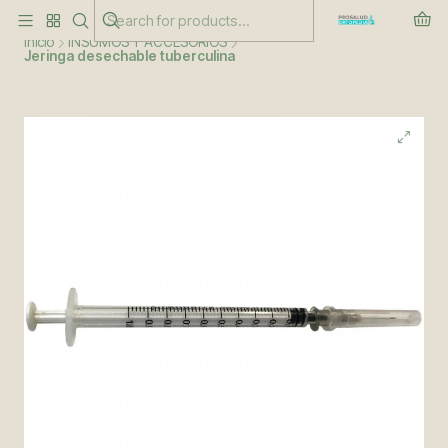
Este es el texto del slide
Leer más
Inicio
INSUMOS Y ACCESORIOS
Jeringa desechable tuberculina