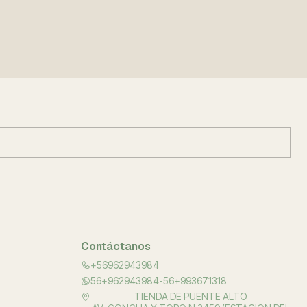
Contáctanos
+56962943984
56+962943984-56+993671318
TIENDA DE PUENTE ALTO