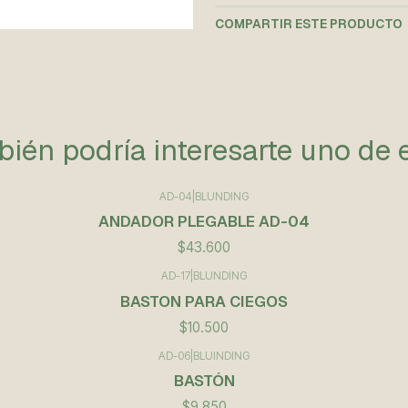
COMPARTIR ESTE PRODUCTO
ién podría interesarte uno de 
AD-04
|
BLUNDING
ANDADOR PLEGABLE AD-04
$43.600
AD-17
|
BLUNDING
BASTON PARA CIEGOS
$10.500
AD-06
|
BLUINDING
BASTÓN
$9.850