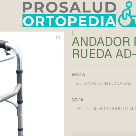
Este es el texto del slide
Leer más
DA AD-01
|
ANDADOR 
RUEDA AD-
VENTA
NOTA