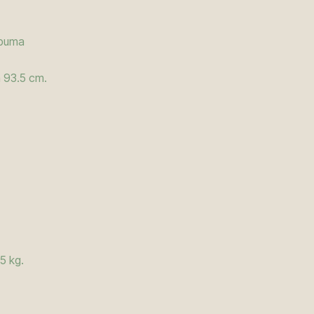
spuma
 93.5 cm.
5 kg.