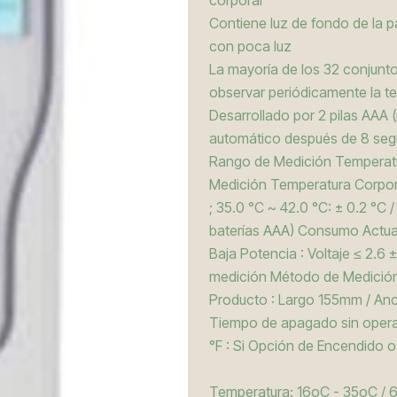
corporal
Contiene luz de fondo de la p
con poca luz
La mayoría de los 32 conjunt
observar periódicamente la t
Desarrollado por 2 pilas AAA 
automático después de 8 segu
Rango de Medición Temperatur
Medición Temperatura Corporal
; 35.0 °C ~ 42.0 °C: ± 0.2 °C 
baterías AAA) Consumo Actua
Baja Potencia : Voltaje ≤ 2.6
medición Método de Medición 
Producto : Largo 155mm / Anc
Tiempo de apagado sin opera
°F : Si Opción de Encendido o
Temperatura: 16oC - 35oC / 6