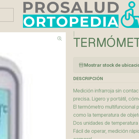
Este es el texto del slide
Leer más
|
TERMÓMET
Mostrar stock de ubicac
DESCRIPCIÓN
Medición infrarroja sin conta
precisa. Ligero y portátil, có
El termómetro multifuncional 
como la temperatura de obje
Dos unidades de temperatura p
Fácil de operar, medición ráp