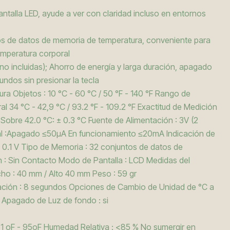
antalla LED, ayude a ver con claridad incluso en entornos
os de datos de memoria de temperatura, conveniente para
emperatura corporal
(no incluidas); Ahorro de energía y larga duración, apagado
ndos sin presionar la tecla
a Objetos : 10 °C - 60 °C / 50 °F - 140 °F Rango de
 34 °C - 42,9 °C / 93.2 °F - 109.2 °F Exactitud de Medición
/ Sobre 42.0 °C: ± 0.3 °C Fuente de Alimentación : 3V (2
l :Apagado ≤50μA En funcionamiento ≤20mA Indicación de
 ± 0.1 V Tipo de Memoria : 32 conjuntos de datos de
: Sin Contacto Modo de Pantalla : LCD Medidas del
ho : 40 mm / Alto 40 mm Peso : 59 gr
ción : 8 segundos Opciones de Cambio de Unidad de °C a
 Apagado de Luz de fondo : si
1 oF - 95oF Humedad Relativa : <85 % No sumergir en