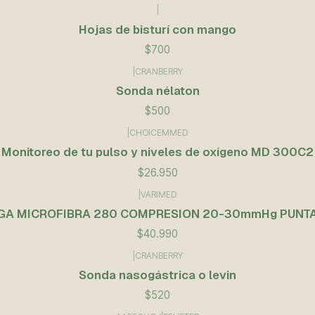
|
Hojas de bisturí con mango
$700
|
CRANBERRY
Sonda nélaton
$500
|
CHOICEMMED
Monitoreo de tu pulso y niveles de oxígeno MD 300C2
$26.950
|
VARIMED
IGA MICROFIBRA 280 COMPRESION 20-30mmHg PUNTA
$40.990
|
CRANBERRY
Sonda nasogástrica o levin
$520