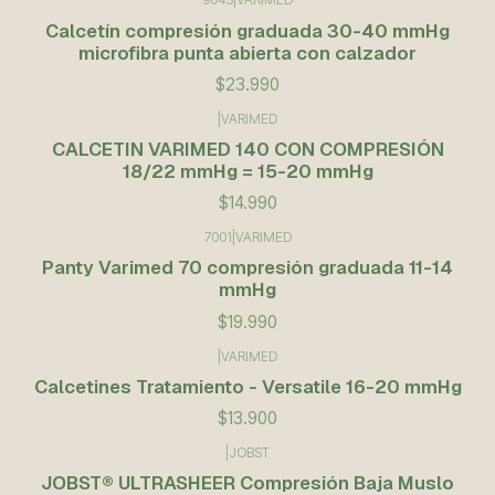
Calcetín compresión graduada 30-40 mmHg
microfibra punta abierta con calzador
$23.990
|
VARIMED
CALCETIN VARIMED 140 CON COMPRESIÓN
18/22 mmHg = 15-20 mmHg
$14.990
7001
|
VARIMED
Panty Varimed 70 compresión graduada 11-14
mmHg
$19.990
|
VARIMED
Calcetines Tratamiento - Versatile 16-20 mmHg
$13.900
|
JOBST
JOBST® ULTRASHEER Compresión Baja Muslo