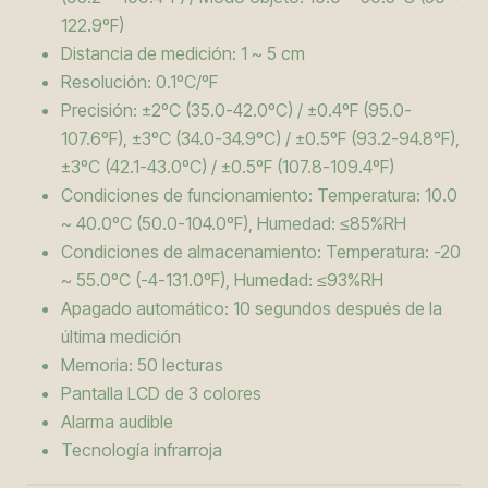
122.9ºF)
Distancia de medición: 1 ~ 5 cm
Resolución: 0.1ºC/ºF
Precisión: ±2ºC (35.0-42.0ºC) / ±0.4ºF (95.0-
107.6ºF), ±3ºC (34.0-34.9ºC) / ±0.5ºF (93.2-94.8ºF),
±3ºC (42.1-43.0ºC) / ±0.5ºF (107.8-109.4ºF)
Condiciones de funcionamiento: Temperatura: 10.0
~ 40.0ºC (50.0-104.0ºF), Humedad: ≤85%RH
Condiciones de almacenamiento: Temperatura: -20
~ 55.0ºC (-4-131.0ºF), Humedad: ≤93%RH
Apagado automático: 10 segundos después de la
última medición
Memoria: 50 lecturas
Pantalla LCD de 3 colores
Alarma audible
Tecnología infrarroja