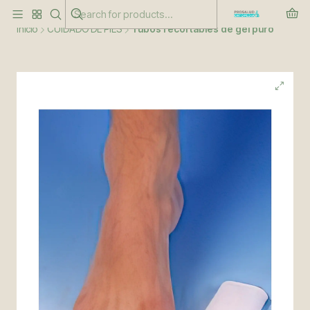
Este es el texto del slide
Leer más
Inicio
CUIDADO DE PIES
Tubos recortables de gel puro