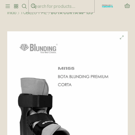
Este es el texto del slide
Leer más
Inicio
TOBILLO Y PIE
BOTA CORTA MI- 155