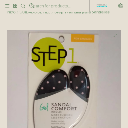
Este es el texto del slide
Leer más
Inicio
CUIDADO DE PIES
Step 1 Plantilla para Sandalias