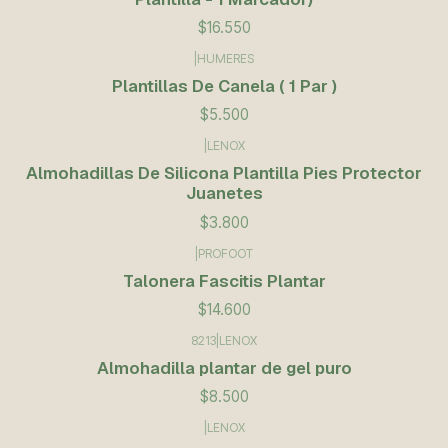
$16.550
|
HUMERES
Plantillas De Canela ( 1 Par )
$5.500
|
LENOX
Almohadillas De Silicona Plantilla Pies Protector
Juanetes
$3.800
|
PROFOOT
Talonera Fascitis Plantar
$14.600
8213
|
LENOX
Almohadilla plantar de gel puro
$8.500
|
LENOX