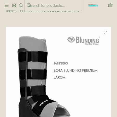
Este es el texto del slide
Leer más
Inicio
TOBILLO Y PIE
BOTA LARGA MI-150