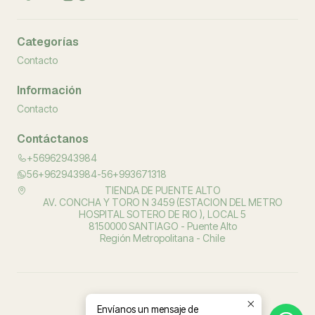
Categorías
Contacto
Información
Contacto
Contáctanos
+56962943984
56+962943984-56+993671318
TIENDA DE PUENTE ALTO
AV. CONCHA Y TORO N 3459 (ESTACION DEL METRO
HOSPITAL SOTERO DE RIO ), LOCAL 5
8150000 SANTIAGO - Puente Alto
Región Metropolitana - Chile
Envíanos un mensaje de
2026 PROSALUD ORTOPEDIA.