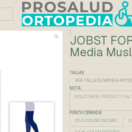
Este es el texto del slide
Leer más
lo 20-30 mmHG
|
JOBST FOR
Media Mus
TALLAS
VER TALLA DE MEDIDA ANTE
NOTA
PUNTA CERRADA
01-S COLOR OSCURO
0