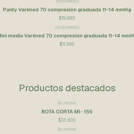
7001
|
VARIMED
Panty Varimed 70 compresión graduada 11-14 mmHg
$19.990
7004
|
VARIMED
ini media Varimed 70 compresión graduada 11-14 mm
$11.990
Productos destacados
|
BLUNDING
BOTA CORTA MI- 155
$35.900
|
BLUNDING