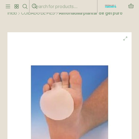
Este es el texto del slide
Leer más
Inicio
CUIDADO DE PIES
Almohadilla plantar de gel puro