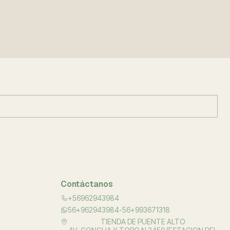
Contáctanos
+56962943984
56+962943984-56+993671318
TIENDA DE PUENTE ALTO