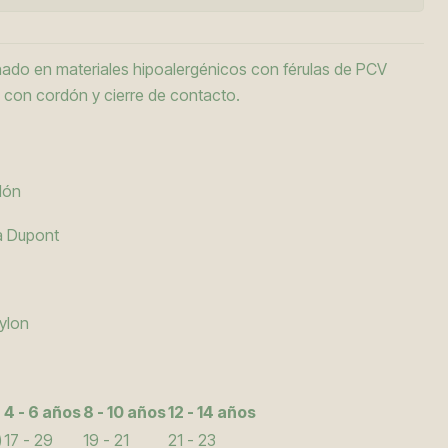
nado en materiales hipoalergénicos con férulas de PCV
e con cordón y cierre de contacto.
dón
a Dupont
Nylon
4 - 6 años
8 - 10 años
12 - 14 años
)
17 - 29
19 - 21
21 - 23