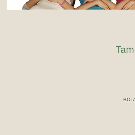
Tamb
BOTA
Agotado