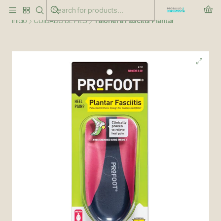
Este es el texto del slide
Leer más
Inicio
CUIDADO DE PIES
Talonera Fascitis Plantar