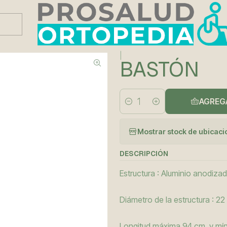
Este es el texto del slide
Leer más
|
BASTÓN
AGREG
Cantidad
Mostrar stock de ubicac
DESCRIPCIÓN
Estructura : Aluminio anodiza
Diámetro de la estructura : 22
Longitud máxima 94 cm. y mí