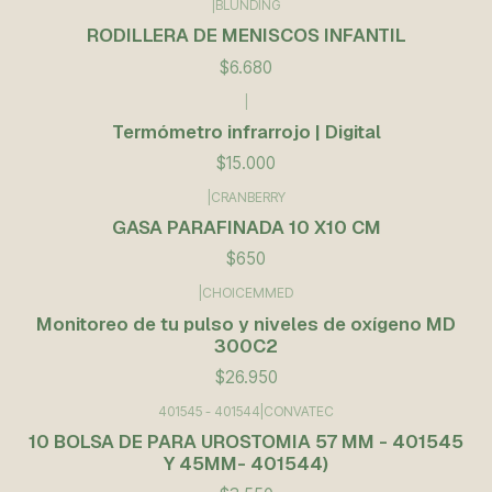
|
BLUNDING
Agotado
RODILLERA DE MENISCOS INFANTIL
$6.680
|
Termómetro infrarrojo | Digital
$15.000
|
CRANBERRY
GASA PARAFINADA 10 X10 CM
$650
|
CHOICEMMED
Monitoreo de tu pulso y niveles de oxígeno MD
300C2
$26.950
401545 - 401544
|
CONVATEC
10 BOLSA DE PARA UROSTOMIA 57 MM - 401545
Y 45MM- 401544)