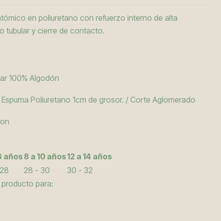
tómico en poliuretano con refuerzo interno de alta
o tubular y cierre de contacto.
ular 100% Algodón
e Espuma Poliuretano 1cm de grosor. / Corte Aglomerado
lon
6 años
8 a 10 años
12 a 14 años
 28
28 - 30
30 - 32
 producto para: