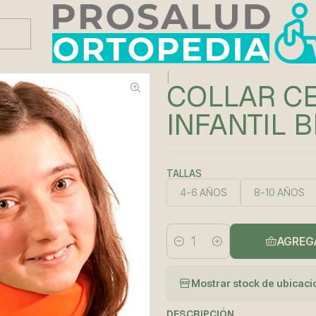
Este es el texto del slide
Leer más
 BK -01
|
COLLAR CE
INFANTIL B
TALLAS
4-6 AÑOS
8-10 AÑOS
AGREG
Cantidad
Mostrar stock de ubicac
DESCRIPCIÓN