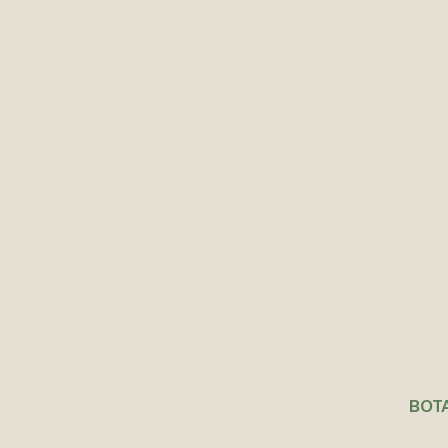
Agotado
Agotado
BOTA