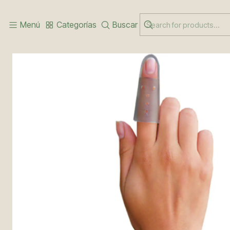
Inicio
MANO Y MUÑECA
FERULA P/DEDO TALLA
Menú
Categorías
Buscar