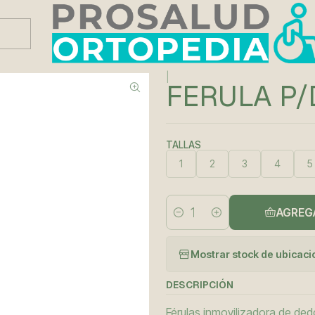
Este es el texto del slide
Leer más
|
FERULA P/
TALLAS
1
2
3
4
5
AGREG
Cantidad
Mostrar stock de ubicac
DESCRIPCIÓN
Férulas inmovilizadora de de