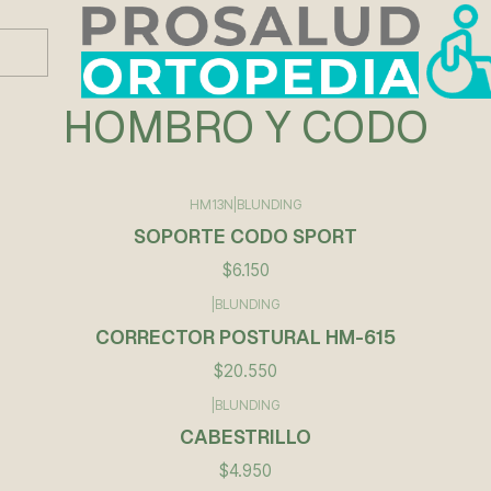
Este es el texto del slide
Leer más
HOMBRO Y CODO
HM13N
|
BLUNDING
SOPORTE CODO SPORT
$6.150
|
BLUNDING
CORRECTOR POSTURAL HM-615
$20.550
|
BLUNDING
CABESTRILLO
$4.950