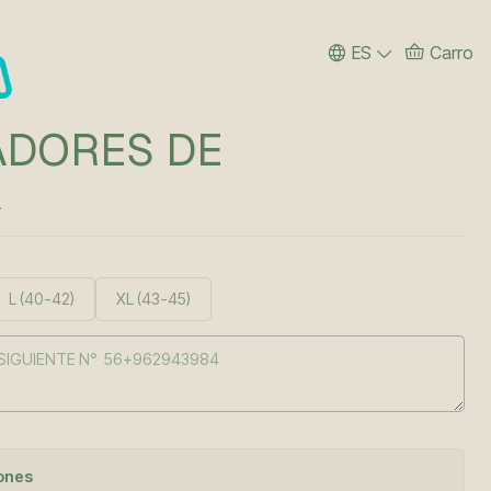
ES
Carro
ADORES DE
A
L (40-42)
XL (43-45)
iones