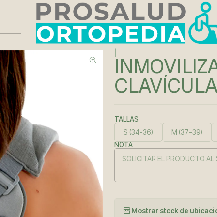
Este es el texto del slide
Leer más
|
INMOVILIZ
CLAVÍCUL
TALLAS
S (34-36)
M (37-39)
NOTA
Mostrar stock de ubicac