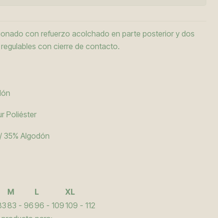
ionado con refuerzo acolchado en parte posterior y dos
regulables con cierre de contacto.
dón
r Poliéster
 / 35% Algodón
M
L
XL
83
83 - 96
96 - 109
109 - 112