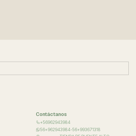
Contáctanos
+56962943984
56+962943984-56+993671318