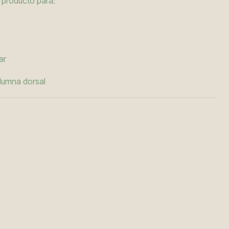
 producto para:
ar
lumna dorsal