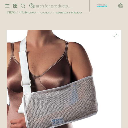
Este es el texto del slide
Leer más
Inicio
HOMBRO Y CODO
CABESTRILLO