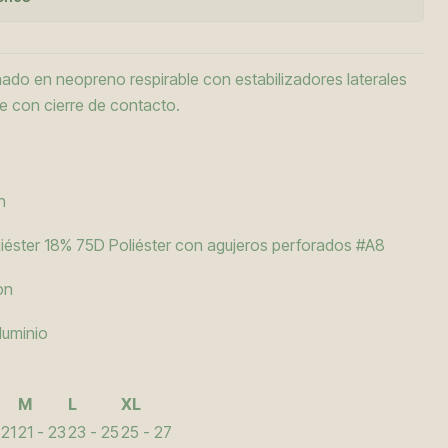
ado en neopreno respirable con estabilizadores laterales
ble con cierre de contacto.
n
liéster 18% 75D Poliéster con agujeros perforados #A8
on
luminio
M
L
XL
 21
21 - 23
23 - 25
25 - 27