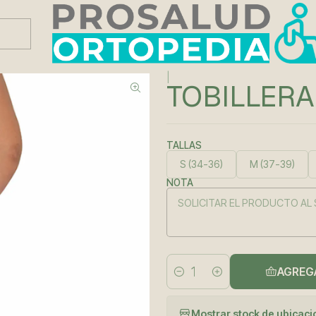
Este es el texto del slide
Leer más
|
TOBILLERA
TALLAS
S (34-36)
M (37-39)
NOTA
AGREG
Cantidad
Mostrar stock de ubicac