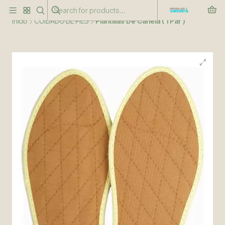
Este es el texto del slide
Leer más
Inicio
CUIDADO DE PIES
Plantillas De Canela ( 1 Par )