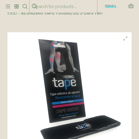
Este es el texto del slide
Leer más
Inicio
BLUNDING TAPE 1 SOBRE DE 5 CM x 1 MT