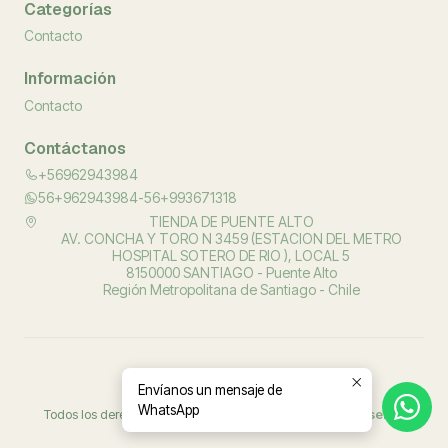
Categorías
Contacto
Información
Contacto
Contáctanos
+56962943984
56+962943984-56+993671318
TIENDA DE PUENTE ALTO
AV. CONCHA Y TORO N 3459 (ESTACION DEL METRO
HOSPITAL SOTERO DE RIO ), LOCAL 5
8150000 SANTIAGO - Puente Alto
Región Metropolitana de Santiago - Chile
Envíanos un mensaje de
2026 PROSALUD ORTOPEDIA.
WhatsApp
Todos los derechos reservados.
Desarrollado por Jumpseller
.