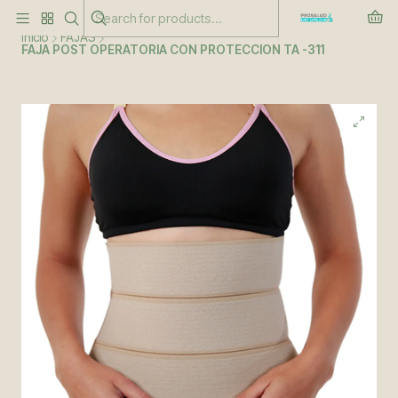
Este es el texto del slide
Leer más
Inicio
FAJAS
FAJA POST OPERATORIA CON PROTECCION TA -311