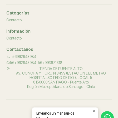
Categorías
Contacto
Información
Contacto
Contáctanos
+56962943984
56+962943984-56+993671318
TIENDA DE PUENTE ALTO
AV. CONCHA Y TORO N 3459 (ESTACION DEL METRO
HOSPITAL SOTERO DE RIO ), LOCAL 5
8150000 SANTIAGO - Puente Alto
Región Metropolitana de Santiago - Chile
Envíanos un mensaje de
2026 PROSALUD ORTOPEDIA.