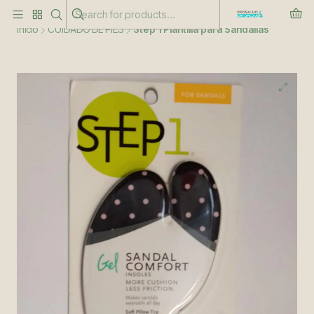
Este es el texto del slide
Leer más
Inicio
CUIDADO DE PIES
Step 1 Plantilla para Sandalias