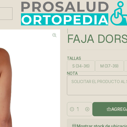
Este es el texto del slide
Leer más
|
FAJA DOR
TALLAS
S (34-36)
M (37-39)
NOTA
AGREG
Cantidad
Mostrar stock de ubicac