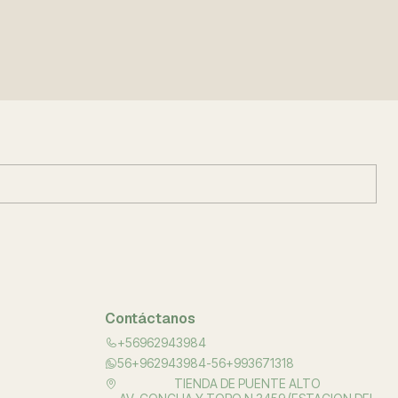
Contáctanos
+56962943984
56+962943984-56+993671318
TIENDA DE PUENTE ALTO