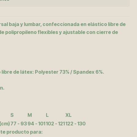
al baja y lumbar, confeccionada en elástico libre de
e polipropileno flexibles y ajustable con cierre de
 libre de látex: Polyester 73% / Spandex 6%.
n.
S
M
L
XL
(cm)
77 - 93
94 - 101
102 - 121
122 - 130
ste producto para: